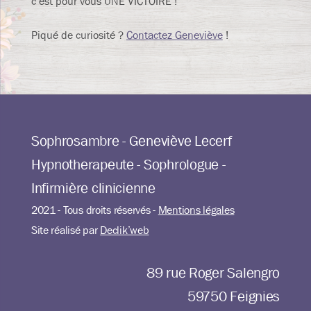
c’est pour vous UNE VICTOIRE !
Piqué de curiosité ?
Contactez Geneviève
!
Sophrosambre - Geneviève Lecerf
Hypnotherapeute - Sophrologue -
Infirmière clinicienne
2021 - Tous droits réservés -
Mentions légales
Site réalisé par
Declik’web
89 rue Roger Salengro
59750 Feignies